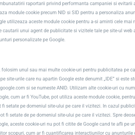
 imbunatatirii raportarii privind performanta campaniei si evitarii a
eaza module cookie precum NID si SID pentru a personaliza anuntu
e utilizeaza aceste module cookie pentru a-si aminti cele mai rec
e cautarii unui agent de publicitate si vizitele tale pe site-ul web
nunturi personalizate pe Google.
olosim unul sau mai multe cookie-uri pentru publicitatea pe care
 pe site-urile care nu apartin Google este denumit „IDE” si este s
n google.com si se numeste ANID. Utilizam alte cookie-uri cu num
ogle, cum ar fi YouTube, pot utiliza aceste module cookie, pentru 
t fi setate pe domeniul site-ului pe care il vizitezi. In cazul publ
ot fi setate de pe domeniul site-ului pe care il vizitezi. Spre de
ogle, aceste cookie-uri nu pot fi citite de Google cand te afli pe un
or scopuri, cum ar fi cuantificarea interactiunilor cu anunturile