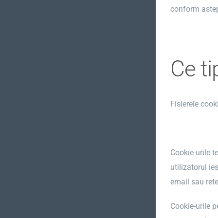
conform astept
Ce ti
Fisierele cook
Cookie-urile 
utilizatorul i
email sau rete
Cookie-urile p