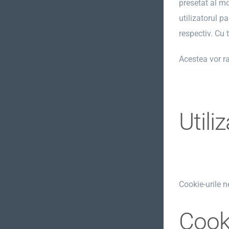
presetat al mo
utilizatorul p
respectiv. Cu 
Acestea vor r
Utili
Cookie-urile n
Cook