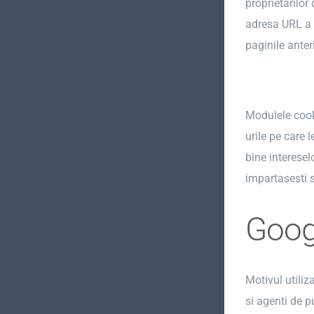
proprietarilor
adresa URL a p
paginile anter
Modulele cookie
urile pe care 
bine interesel
impartasesti si
Goog
Motivul utiliz
si agenti de p