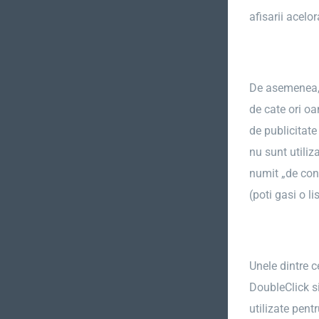
afisarii acelo
De asemenea, G
de cate ori oa
de publicitate
nu sunt utiliz
numit „de con
(poti gasi o l
Unele dintre c
DoubleClick si
utilizate pent