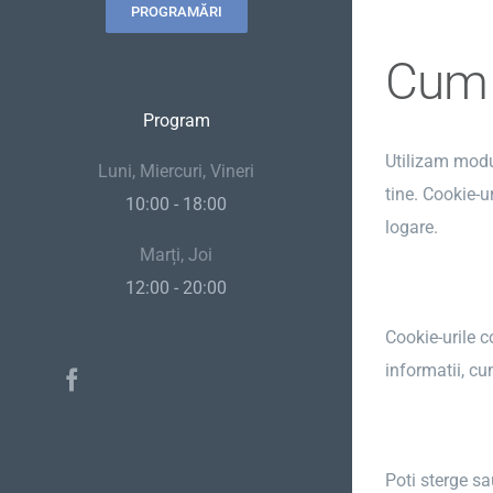
PROGRAMĂRI
Cum 
Program
Utilizam modul
Luni, Miercuri, Vineri
tine. Cookie-u
10:00 - 18:00
logare.
Marți, Joi
12:00 - 20:00
Cookie-urile c
informatii, cu
Facebook
Poti sterge sa