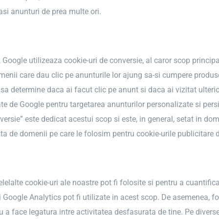
rasi anunturi de prea multe ori.
oogle utilizeaza cookie-uri de conversie, al caror scop principa
menii care dau clic pe anunturile lor ajung sa-si cumpere produs
 sa determine daca ai facut clic pe anunt si daca ai vizitat ulterio
ate de Google pentru targetarea anunturilor personalizate si per
versie” este dedicat acestui scop si este, in general, setat in
ista de domenii pe care le folosim pentru cookie-urile publicitare d
elelalte cookie-uri ale noastre pot fi folosite si pentru a cuantif
 Google Analytics pot fi utilizate in acest scop. De asemenea, fo
ru a face legatura intre activitatea desfasurata de tine. Pe divers