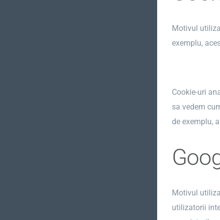
Motivul utiliz
exemplu, acest
Cookie-uri ana
sa vedem cum s
de exemplu, a
Goog
Motivul utiliz
utilizatorii i