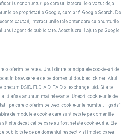
fisarii unor anunturi pe care utilizatorul le-a vazut deja.
rile pe proprietatile Google, cum ar fi Google Search. De
ente cautari, interactiunile tale anterioare cu anunturile
 al unui agent de publicitate. Acest lucru il ajuta pe Google
 o oferim pe retea. Unul dintre principalele cookie-uri de
tocat în browser-ele de pe domeniul doubleclick.net. Altul
e precum DSID, FLC, AID, TAID si exchange_uid. Si alte
a iti afisa anunturi mai relevante. Uneori, cookie-urile de
icitatii pe care o oferim pe web, cookie-urile numite „__gads”
osebire de modulele cookie care sunt setate pe domeniile
 alt site decat cel pe care au fost setate cookie-urile. Ele
 de publicitate de pe domeniul respectiv si impiedicarea